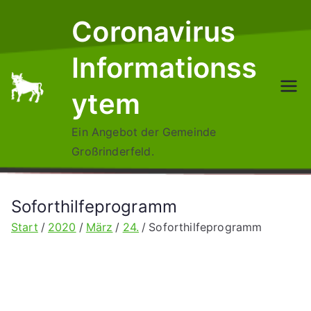
Zum
Coronavirus
Inhalt
springen
Informationss
ytem
Ein Angebot der Gemeinde
Großrinderfeld.
Soforthilfeprogramm
Start
2020
März
24.
Soforthilfeprogramm