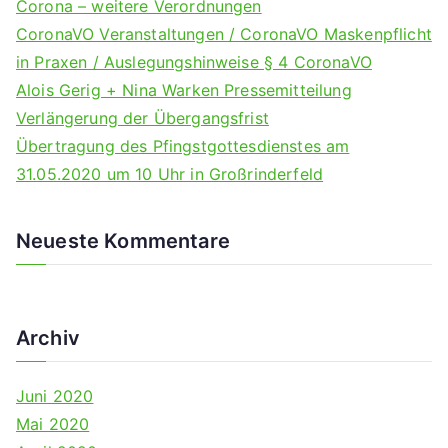
Corona – weitere Verordnungen
f
CoronaVO Veranstaltungen / CoronaVO Maskenpflicht
o
in Praxen / Auslegungshinweise § 4 CoronaVO
r
Alois Gerig + Nina Warken Pressemitteilung
:
Verlängerung der Übergangsfrist
Übertragung des Pfingstgottesdienstes am
31.05.2020 um 10 Uhr in Großrinderfeld
Neueste Kommentare
Archiv
Juni 2020
Mai 2020