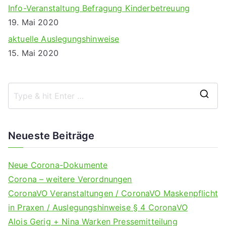
Info-Veranstaltung Befragung Kinderbetreuung
19. Mai 2020
aktuelle Auslegungshinweise
15. Mai 2020
S
e
a
Neueste Beiträge
r
c
Neue Corona-Dokumente
h
Corona – weitere Verordnungen
f
CoronaVO Veranstaltungen / CoronaVO Maskenpflicht
o
in Praxen / Auslegungshinweise § 4 CoronaVO
r
Alois Gerig + Nina Warken Pressemitteilung