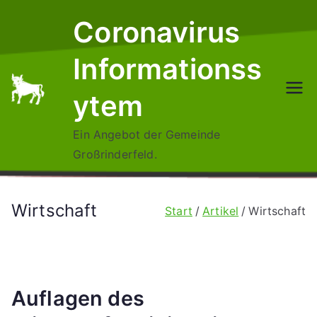
Zum
Coronavirus
Inhalt
springen
Informationss
ytem
Ein Angebot der Gemeinde
Großrinderfeld.
Wirtschaft
Start
Artikel
Wirtschaft
Auflagen des