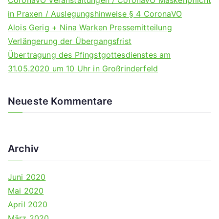
o
in Praxen / Auslegungshinweise § 4 CoronaVO
r
Alois Gerig + Nina Warken Pressemitteilung
:
Verlängerung der Übergangsfrist
Übertragung des Pfingstgottesdienstes am
31.05.2020 um 10 Uhr in Großrinderfeld
Neueste Kommentare
Archiv
Juni 2020
Mai 2020
April 2020
März 2020