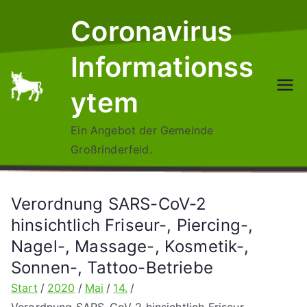
Zum
Coronavirus
Inhalt
springen
Informationss
ytem
Ein Angebot der Gemeinde
Großrinderfeld.
Verordnung SARS-CoV-2
hinsichtlich Friseur-, Piercing-,
Nagel-, Massage-, Kosmetik-,
Sonnen-, Tattoo-Betriebe
Start
2020
Mai
14.