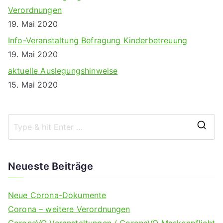
Verordnungen
19. Mai 2020
Info-Veranstaltung Befragung Kinderbetreuung
19. Mai 2020
aktuelle Auslegungshinweise
15. Mai 2020
S
e
a
Neueste Beiträge
r
c
Neue Corona-Dokumente
h
Corona – weitere Verordnungen
f
CoronaVO Veranstaltungen / CoronaVO Maskenpflicht